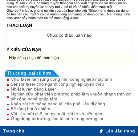
dùng để sản xuất. Các hãng truyền thông và sản xuất chip muốn sử dụng silicon
cho các thiết bị truyền laser này bởi vì nó rẻ và có nhiều điểm vượt trội.
Giáo sư Paniccia, phòng nghiên cứu của Intel cho biết “Silicon từng được sử dụng
để tạo nên các thiết bị có thể mang dòng ánh sáng có dòng dữ liệu. Nên công nghệ
chip laser này hoàn toàn có thể hoạt động được”.
THẢO LUẬN
Chưa có thảo luận nào
Ý KIẾN CỦA BẠN
Hãy
đăng nhập
để thảo luận
Tin cùng loại cũ hơn
Chip laser làm rung động nền công nghiệp máy tính
Sensor laser cho ngành công nghiệp luyện thép
Nhiệt luyện bằng Laser
Nghiên cứu phát triển phương pháp làm khuôn nhanh trên cơ
sở công nghệ ghép tấm
Khảo sát hệ thống băng tải cấp phối liệu di động
Bê tông hút ô nhiễm
Vật liệu mới chế tạo pin mặt trời rẻ và hiệu quả
Ứng dụng từ trường làm tủ lạnh trong tương lai
Trang chủ
Lên đầu trang