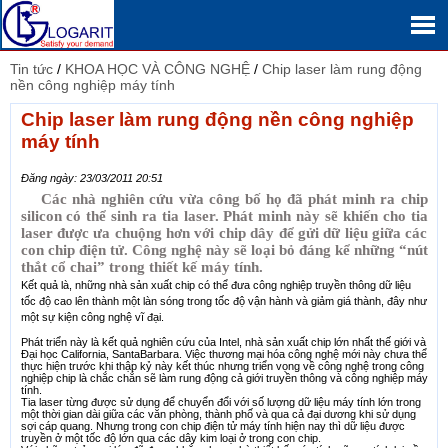
Tin tức
/
KHOA HỌC VÀ CÔNG NGHỆ
/
Chip laser làm rung động
nền công nghiệp máy tính
Chip laser làm rung động nền công nghiệp
máy tính
Đăng ngày: 23/03/2011 20:51
Các nhà nghiên cứu vừa công bố họ đã phát minh ra chip
silicon có thể sinh ra tia laser. Phát minh này sẽ khiến cho tia
laser được ưa chuộng hơn với chip dây để gửi dữ liệu giữa các
con chip điện tử. Công nghệ này sẽ loại bỏ đáng kể những “nút
thắt cổ chai” trong thiết kế máy tính.
Kết quả là, những nhà sản xuất chip có thể đưa công nghiệp truyền thông dữ liệu
tốc độ cao lên thành một làn sóng trong tốc độ vận hành và giảm giá thành, đây như
một sự kiện công nghệ vĩ đại.
Phát triển này là kết quả nghiên cứu của Intel, nhà sản xuất chip lớn nhất thế giới và
Đại học California, SantaBarbara. Việc thương mại hóa công nghệ mới này chưa thể
thực hiện trước khi thập kỷ này kết thúc nhưng triển vọng về công nghệ trong công
nghiệp chip là chắc chắn sẽ làm rung động cả giới truyền thông và công nghiệp máy
tính.
Tia laser từng được sử dụng để chuyển đổi với số lượng dữ liệu máy tính lớn trong
một thời gian dài giữa các văn phòng, thành phố và qua cả đại dương khi sử dụng
sợi cáp quang. Nhưng trong con chip điện tử máy tính hiện nay thì dữ liệu được
truyền ở một tốc độ lớn qua các dây kim loại ở trong con chip.