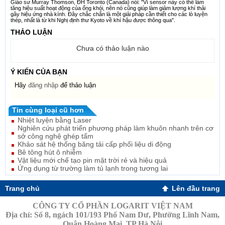
Giáo sư Murray Thomson, ĐH Toronto (Canada) nói: "Vì sensor này có thể làm
tăng hiệu suất hoạt động của ống khói, nên nó cũng giúp làm giảm lượng khí thải
gây hiệu ứng nhà kính. Đây chắc chắn là một giải pháp cần thiết cho các lò luyện
thép, nhất là từ khi Nghị định thư Kyoto về khí hậu được thông qua".
THẢO LUẬN
Chưa có thảo luận nào
Ý KIẾN CỦA BẠN
Hãy
đăng nhập
để thảo luận
Tin cùng loại cũ hơn
Nhiệt luyện bằng Laser
Nghiên cứu phát triển phương pháp làm khuôn nhanh trên cơ
sở công nghệ ghép tấm
Khảo sát hệ thống băng tải cấp phối liệu di động
Bê tông hút ô nhiễm
Vật liệu mới chế tạo pin mặt trời rẻ và hiệu quả
Ứng dụng từ trường làm tủ lạnh trong tương lai
Trang chủ
Lên đầu trang
CÔNG TY CỔ PHẦN LOGARIT VIỆT NAM
Địa chỉ: Số 8, ngách 101/193 Phố Nam Dư, Phường Lĩnh Nam,
Quận Hoàng Mai, TP Hà Nội