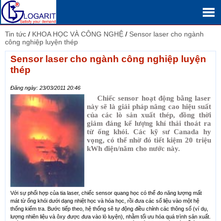
Tin tức
/
KHOA HỌC VÀ CÔNG NGHỆ
/
Sensor laser cho ngành
công nghiệp luyện thép
Sensor laser cho ngành công nghiệp luyện
thép
Đăng ngày: 23/03/2011 20:46
Chiếc sensor hoạt động bằng laser
này sẽ là giải pháp nâng cao hiệu suất
của các lò sản xuất thép, đồng thời
giảm đáng kể lượng khí thải thoát ra
từ ống khói. Các kỹ sư Canada hy
vọng, có thể nhờ đó tiết kiệm 20 triệu
kWh điện/năm cho nước này.
Với sự phối hợp của tia laser, chiếc sensor quang học có thể đo năng lượng mất
mát từ ống khói dưới dạng nhiệt học và hóa học, rồi đưa các số liệu vào một hệ
thống kiểm tra. Bước tiếp theo, hệ thống sẽ tự động điều chỉnh các thông số (ví dụ,
lượng nhiên liệu và ôxy được đưa vào lò luyện), nhằm tối ưu hóa quá trình sản xuất.