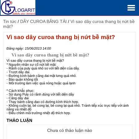
Tin tức
/
DÂY CUROA BĂNG TẢI
/
Vì sao dây curoa thang bị nứt bề
mặt?
Vì sao dây curoa thang bị nứt bề mặt?
Đăng ngày: 15/06/2013 14:00
Vì sao dây curoa thang bị nứt bề mặt?
Vì sao dây curoa thang bị nứt bề mặt?
* Nguyên nhân sự cố nứt bề mặt:
- Rãnh của puly quá nhỏ so với tiết diện của dây.
- Trượt dây đai.
- Đường kính bánh căng đai mặt lưng quá nhỏ.
- Bảo quản không tốt
- Môi trường làm việc quá nòng hoặc quá lạnh
* Cách khắc phục:
- Sử dụng Puly có rãnh đúng với tiết diện dây
- Căng dây đai
- Thay bánh căng đao có đường kính thích hợp.
- Không cuộn lại, bẻ cong lại, bẻ cong lại quá nhỏ. Tránh tiếp xúc trực tiếp với ánh
nắng và nhiệt độ
- Điều chỉnh môi trường nhiệt độ thích hợp.
THẢO LUẬN
Chưa có thảo luận nào