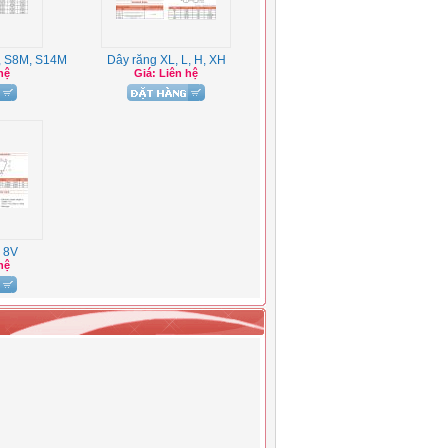
, S8M, S14M
Dây răng XL, L, H, XH
hệ
Giá: Liên hệ
, 8V
hệ