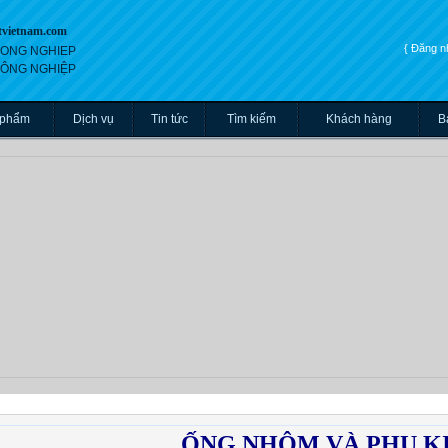
tvietnam.com
{ Đăng 
 CONG NGHIEP
 CÔNG NGHIỆP
 phẩm
Dịch vụ
Tin tức
Tìm kiếm
Khách hàng
B
ỐNG NHÔM VÀ PHỤ K