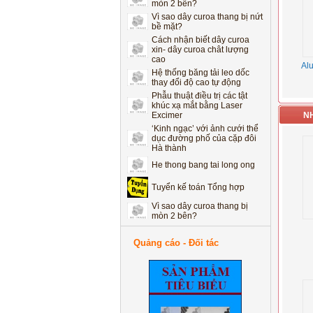
Vì sao dây curoa thang bị nứt
bề mặt?
Cách nhận biết dây curoa
xin- dây curoa chât lượng
cao
Al
Hệ thống băng tải leo dốc
thay đổi độ cao tự động
Phẫu thuật điều trị các tật
khúc xạ mắt bằng Laser
Excimer
N
‘Kinh ngạc’ với ảnh cưới thể
dục đường phố của cặp đôi
Hà thành
He thong bang tai long ong
Tuyển kế toán Tổng hợp
Vì sao dây curoa thang bị
mòn 2 bên?
Vì sao dây curoa thang bị nứt
bề mặt?
Quảng cáo - Đối tác
Cách nhận biết dây curoa
xin- dây curoa chât lượng
cao
Hệ thống băng tải leo dốc
thay đổi độ cao tự động
Phẫu thuật điều trị các tật
khúc xạ mắt bằng Laser