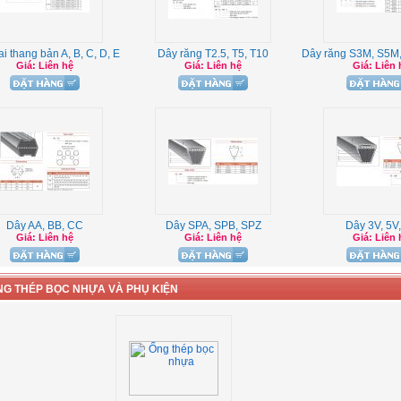
i thang bản A, B, C, D, E
Dây răng T2.5, T5, T10
Dây răng S3M, S5M
Giá: Liên hệ
Giá: Liên hệ
Giá: Liên 
Dây AA, BB, CC
Dây SPA, SPB, SPZ
Dây 3V, 5V
Giá: Liên hệ
Giá: Liên hệ
Giá: Liên 
NG THÉP BỌC NHỰA VÀ PHỤ KIỆN