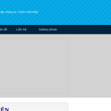
nhập
| Đăng ký
| Quên mật khẩu}
ản đồ
Liên hệ
Gallery photo
IỆN