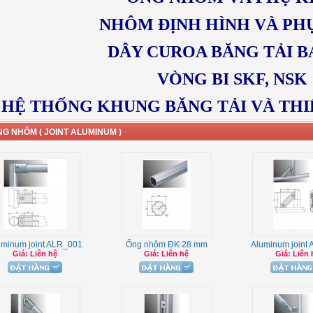
NHÔM ĐỊNH HÌNH VÀ PH
DÂY CUROA BĂNG TẢI 
VÒNG BI SKF, NSK
HỆ THỐNG KHUNG BĂNG TẢI VÀ THI
G NHÔM ( JOINT ALUMINUM )
uminum joint ALR_001
Ống nhôm ĐK 28 mm
Aluminum joint
Giá: Liên hệ
Giá: Liên hệ
Giá: Liên 