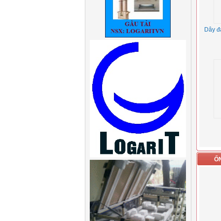
Dây đa
Ố