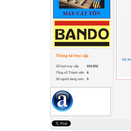
Thống kê truy cập
Hệ th
Số lượt truy cập
934.832
Tổng số Thành viên
6
Số người đang xem
5