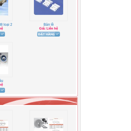
8 loại 2
Bản lề
hệ
Giá: Liên hệ
ầu
hệ