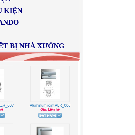
Ụ KIỆN
BANDO
ẾT BỊ NHÀ XƯỞNG
 ALR_007
Aluminum joint ALR_006
hệ
Giá: Liên hệ