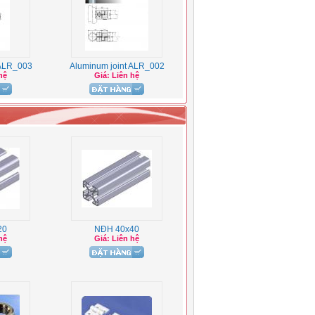
 ALR_003
Aluminum joint ALR_002
hệ
Giá: Liên hệ
20
NĐH 40x40
hệ
Giá: Liên hệ