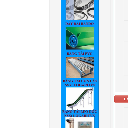
Excimer
D