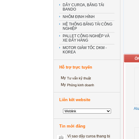
DÂY CUROA, BĂNG TẢI
BANDO
NHÔM ĐỊNH HÌNH
HỆ THỐNG BĂNG TẢI CÔNG
NGHIỆP
PALLET CÔNG NGHIỆP VÀ
XE ĐẨY HÀNG
MOTOR GIẢM TỐC DKM -
KOREA
ỐN
Hỗ trợ trực tuyến
Tư vấn kỹ thuật
Phòng kinh doanh
‘Kinh ngạc’ với ảnh cưới thể
Liên kết website
dục đường phố của cặp đôi
Hà thành
Al
He thong bang tai long ong
Tuyển kế toán Tổng hợp
Tin mới đăng
Vì sao dây curoa thang bị
mòn 2 bên?