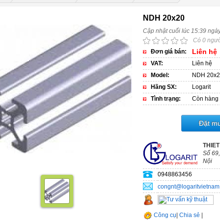
NDH 20x20
Cập nhật cuối lúc 15:39 ngà
Có 0 ngườ
Liên hệ
Đơn giá bán:
VAT:
Liên hệ
Model:
NDH 20x2
Hãng SX:
Logarit
Tình trạng:
Còn hàng
Đặt m
THIET
Số 69,
Nội
0948863456
congnt@logaritvietna
Công cụ
|
Chia sẻ
|