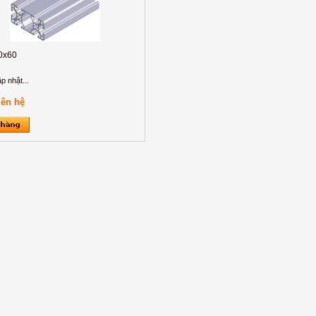
0x60
p nhật...
iên hệ