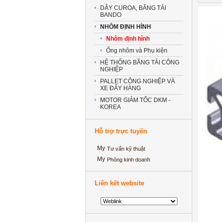
DÂY CUROA, BĂNG TẢI
BANDO
NHÔM ĐỊNH HÌNH
Nhôm định hình
Ống nhôm và Phụ kiện
HỆ THỐNG BĂNG TẢI CÔNG
NGHIỆP
PALLET CÔNG NGHIỆP VÀ
XE ĐẨY HÀNG
MOTOR GIẢM TỐC DKM -
KOREA
Hỗ trợ trực tuyến
Tư vấn kỹ thuật
Phòng kinh doanh
Liên kết website
‘Kinh ngạc’ với ảnh cưới thể
dục đường phố của cặp đôi
Hà thành