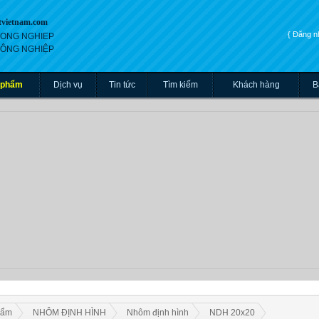
tvietnam.com
{ Đăng 
 CONG NGHIEP
 CÔNG NGHIỆP
 phẩm
Dịch vụ
Tin tức
Tìm kiếm
Khách hàng
B
hẩm
NHÔM ĐỊNH HÌNH
Nhôm định hình
NDH 20x20