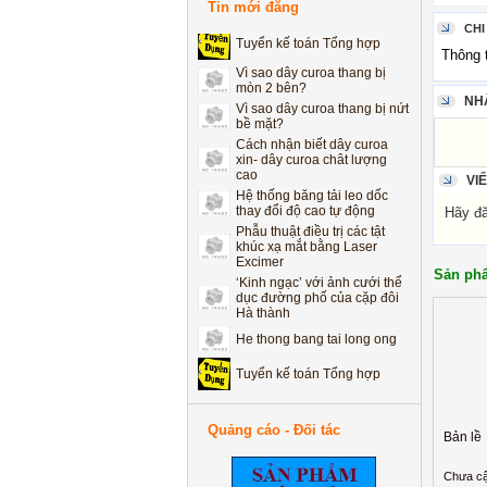
He thong bang tai long ong
Tin mới đăng
CHI
Tuyển kế toán Tổng hợp
Thông 
Vì sao dây curoa thang bị
mòn 2 bên?
Vì sao dây curoa thang bị nứt
NH
bề mặt?
Cách nhận biết dây curoa
xin- dây curoa chât lượng
cao
VI
Hệ thống băng tải leo dốc
thay đổi độ cao tự động
Hãy đăn
Phẫu thuật điều trị các tật
khúc xạ mắt bằng Laser
Excimer
Sản phẩ
‘Kinh ngạc’ với ảnh cưới thể
dục đường phố của cặp đôi
Hà thành
He thong bang tai long ong
Tuyển kế toán Tổng hợp
Vì sao dây curoa thang bị
mòn 2 bên?
Quảng cáo - Đối tác
Vì sao dây curoa thang bị nứt
Bản lề
bề mặt?
Cách nhận biết dây curoa
Chưa cậ
xin- dây curoa chât lượng