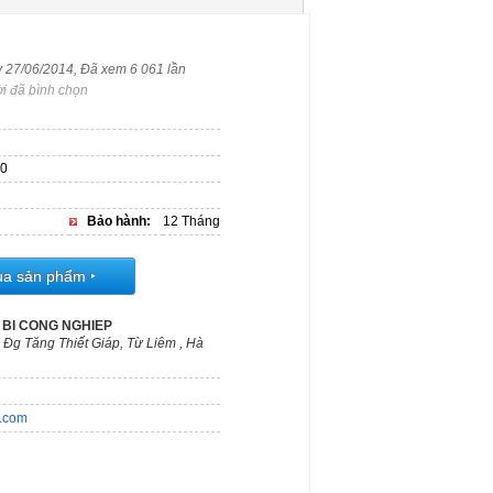
y 27/06/2014, Đã xem 6 061 lần
i đã bình chọn
0
Bảo hành:
12 Tháng
ua sản phẩm
‣
 BI CONG NGHIEP
 Đg Tăng Thiết Giáp, Từ Liêm , Hà
m.com