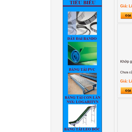
cao
Giá: L
Hệ thống băng tải leo dốc
thay đổi độ cao tự động
Phẫu thuật điều trị các tật
khúc xạ mắt bằng Laser
Excimer
Khớp g
Chưa cậ
Giá: L