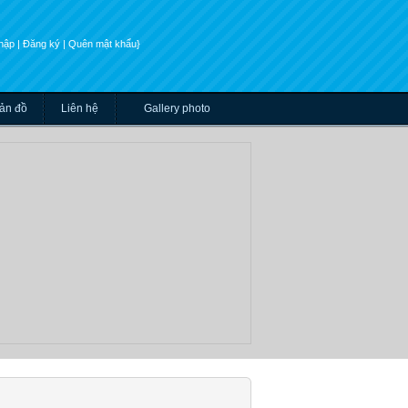
nhập
| Đăng ký
| Quên mật khẩu}
ản đồ
Liên hệ
Gallery photo