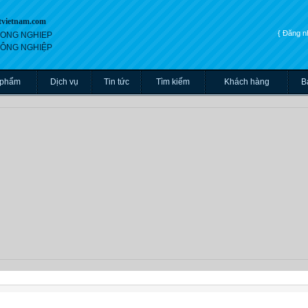
tvietnam.com
{ Đăng 
 CONG NGHIEP
 CÔNG NGHIỆP
 phẩm
Dịch vụ
Tin tức
Tìm kiếm
Khách hàng
B