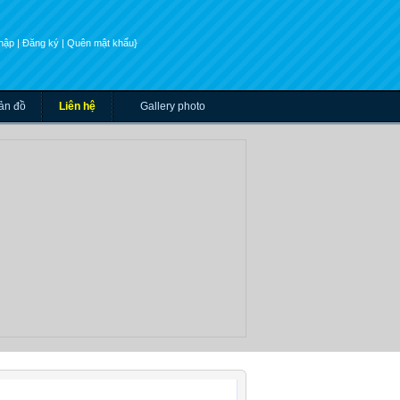
nhập
| Đăng ký
| Quên mật khẩu}
ản đồ
Liên hệ
Gallery photo