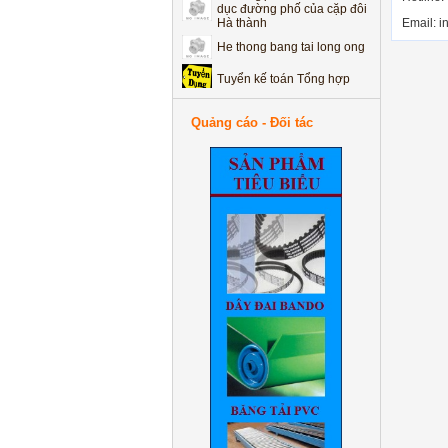
dục đường phố của cặp đôi
Hà thành
Email: i
He thong bang tai long ong
Tuyển kế toán Tổng hợp
Vì sao dây curoa thang bị
mòn 2 bên?
Quảng cáo - Đối tác
Vì sao dây curoa thang bị
nứt bề mặt?
Cách nhận biết dây curoa
xin- dây curoa chât lượng
cao
Hệ thống băng tải leo dốc
thay đổi độ cao tự động
Phẫu thuật điều trị các tật
khúc xạ mắt bằng Laser
Excimer