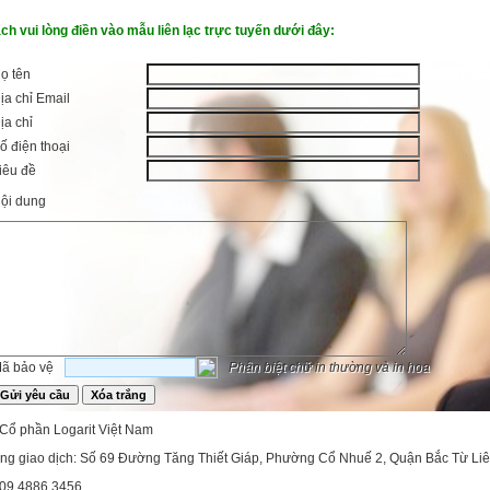
ch vui lòng điền vào mẫu liên lạc trực tuyến dưới đây:
ọ tên
ịa chỉ Email
ịa chỉ
ố điện thoại
iêu đề
ội dung
ã bảo vệ
Phân biệt chữ in thường và in hoa
 Cổ phần Logarit Việt Nam
ng giao dịch: Số 69 Đường Tăng Thiết Giáp, Phường Cổ Nhuế 2, Quận Bắc Từ Liê
: 09.4886.3456