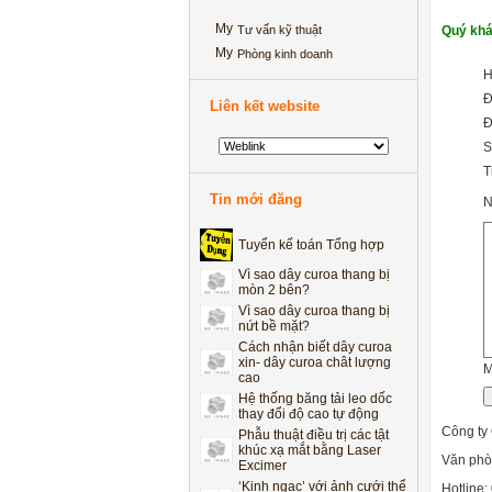
Tư vấn kỹ thuật
Quý khá
Phòng kinh doanh
H
Đ
Liên kết website
Đ
‘Kinh ngạc’ với ảnh cưới thể
S
dục đường phố của cặp đôi
T
Hà thành
Tin mới đăng
He thong bang tai long ong
N
Tuyển kế toán Tổng hợp
Vì sao dây curoa thang bị
mòn 2 bên?
Vì sao dây curoa thang bị
nứt bề mặt?
Cách nhận biết dây curoa
xin- dây curoa chât lượng
cao
M
Hệ thống băng tải leo dốc
thay đổi độ cao tự động
Phẫu thuật điều trị các tật
Công ty
khúc xạ mắt bằng Laser
Excimer
Văn phò
‘Kinh ngạc’ với ảnh cưới thể
Hotline