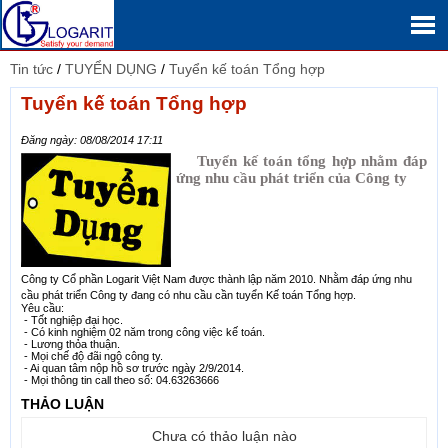
Tin tức
/
TUYỂN DỤNG
/
Tuyển kế toán Tổng hợp
Tuyển kế toán Tổng hợp
Đăng ngày: 08/08/2014 17:11
Tuyển kế toán tổng hợp nhằm đáp
ứng nhu cầu phát triển của Công ty
Công ty Cổ phần Logarit Việt Nam được thành lập năm 2010. Nhằm đáp ứng nhu
cầu phát triển Công ty đang có nhu cầu cần tuyển Kế toán Tổng hợp.
Yêu cầu:
- Tốt nghiệp đại học.
- Có kinh nghiệm 02 năm trong công việc kế toán.
- Lương thỏa thuận.
- Mọi chế độ đãi ngộ công ty.
- Ai quan tâm nộp hồ sơ trước ngày 2/9/2014.
- Mọi thông tin call theo số: 04.63263666
THẢO LUẬN
Chưa có thảo luận nào