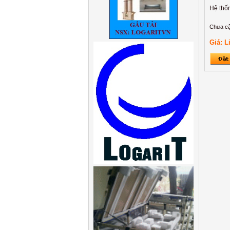
Hệ thố
Chưa cậ
Giá: L