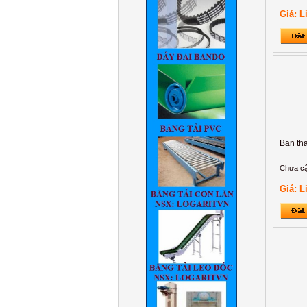
khúc xạ mắt bằng Laser
Excimer
Giá: L
Ban tha
Chưa cậ
Giá: L