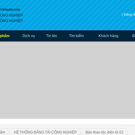
tvietnam.com
{ Đăng 
 CONG NGHIEP
 CÔNG NGHIỆP
 phẩm
Dịch vụ
Tin tức
Tìm kiếm
Khách hàng
B
hẩm
HỆ THỐNG BĂNG TẢI CÔNG NGHIỆP
Bàn thao tác điện tử 02