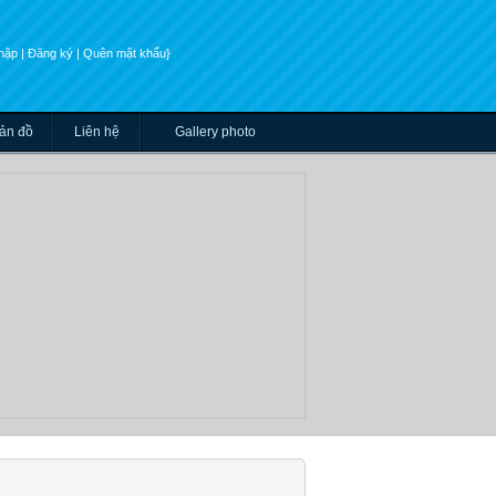
nhập
| Đăng ký
| Quên mật khẩu}
ản đồ
Liên hệ
Gallery photo