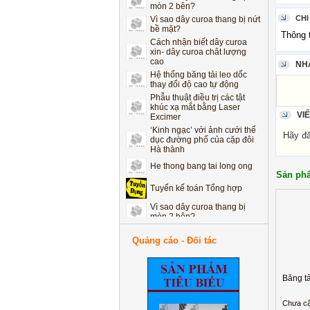
mòn 2 bên?
Vì sao dây curoa thang bị nứt
CHI
bề mặt?
Thông 
Cách nhận biết dây curoa
xin- dây curoa chât lượng
cao
NH
Hệ thống băng tải leo dốc
thay đổi độ cao tự động
Phẫu thuật điều trị các tật
khúc xạ mắt bằng Laser
Excimer
VI
‘Kinh ngạc’ với ảnh cưới thể
dục đường phố của cặp đôi
Hãy đăn
Hà thành
He thong bang tai long ong
Sản phẩ
Tuyển kế toán Tổng hợp
Vì sao dây curoa thang bị
mòn 2 bên?
Vì sao dây curoa thang bị nứt
bề mặt?
Quảng cáo - Đối tác
Cách nhận biết dây curoa
xin- dây curoa chât lượng
cao
Băng tả
Hệ thống băng tải leo dốc
thay đổi độ cao tự động
Phẫu thuật điều trị các tật
Chưa cậ