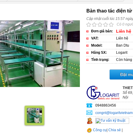
Bàn thao tác điện tử
Cập nhật cuối lúc 15:57 ngà
Có 0 ngườ
Liên hệ
Đơn giá bán:
VAT:
Liên hệ
Model:
Ban Dtu
Hãng SX:
Logarit
Tình trạng:
Còn hàng
Đặt m
THIET
Số 69,
Nội
0948863456
congnt@logaritvietna
Công cụ
|
Chia sẻ
|