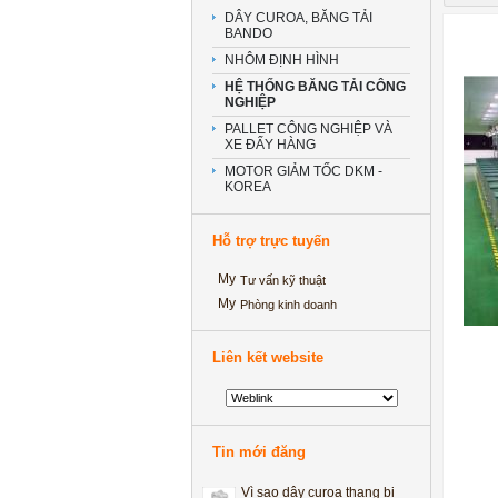
DÂY CUROA, BĂNG TẢI
BANDO
NHÔM ĐỊNH HÌNH
HỆ THỐNG BĂNG TẢI CÔNG
NGHIỆP
PALLET CÔNG NGHIỆP VÀ
XE ĐẨY HÀNG
MOTOR GIẢM TỐC DKM -
KOREA
Hỗ trợ trực tuyến
Tư vấn kỹ thuật
Phòng kinh doanh
Liên kết website
‘Kinh ngạc’ với ảnh cưới thể
dục đường phố của cặp đôi
Hà thành
He thong bang tai long ong
Tin mới đăng
Tuyển kế toán Tổng hợp
Vì sao dây curoa thang bị