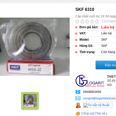
SKF 6310
Cập nhật cuối lúc 16:34 ngà
Có 0 ngườ
Liên hệ
Đơn giá bán:
VAT:
Liên hệ
Model:
SKF
Hãng SX:
SKF
Tình trạng:
Còn hàng
Đặt m
THIET
Số 69,
Nội
0948863456
congnt@logaritvietna
Công cụ
|
Chia sẻ
|