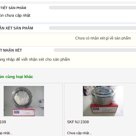
 TIẾT SẢN PHẨM
tin chưa cập nhật
ẬN XÉT SẢN PHẨM
Chưa có nhận xét gì về sản phẩm
ẾT NHẬN XÉT
g nhập để viết nhận xét cho sản phẩm
m cùng loại khác
109
SKF NJ 2308
p nhật...
Chưa cập nhật...