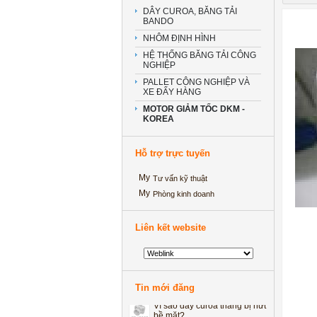
DÂY CUROA, BĂNG TẢI
BANDO
NHÔM ĐỊNH HÌNH
HỆ THỐNG BĂNG TẢI CÔNG
NGHIỆP
PALLET CÔNG NGHIỆP VÀ
XE ĐẨY HÀNG
MOTOR GIẢM TỐC DKM -
KOREA
Hỗ trợ trực tuyến
Tư vấn kỹ thuật
Phòng kinh doanh
‘Kinh ngạc’ với ảnh cưới thể
dục đường phố của cặp đôi
Hà thành
Liên kết website
He thong bang tai long ong
Tuyển kế toán Tổng hợp
Vì sao dây curoa thang bị
mòn 2 bên?
Tin mới đăng
Vì sao dây curoa thang bị nứt
bề mặt?