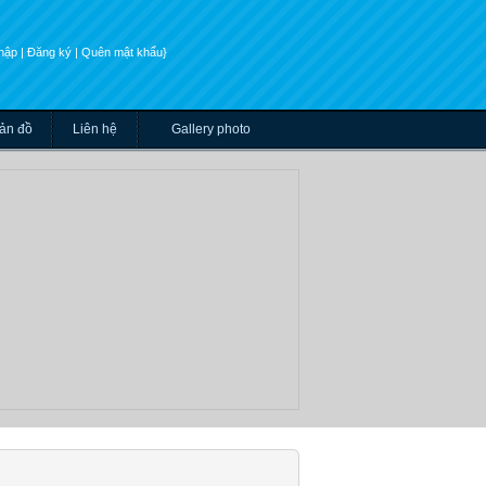
nhập
| Đăng ký
| Quên mật khẩu}
ản đồ
Liên hệ
Gallery photo