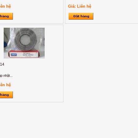
iên hệ
Giá: Liên hệ
314
p nhật...
iên hệ