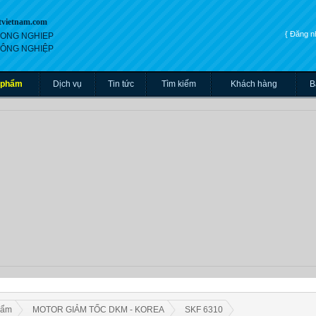
tvietnam.com
{ Đăng 
 CONG NGHIEP
 CÔNG NGHIỆP
 phẩm
Dịch vụ
Tin tức
Tìm kiếm
Khách hàng
B
hẩm
MOTOR GIẢM TỐC DKM - KOREA
SKF 6310